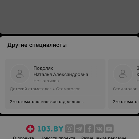
Другие специалисты
Подоляк
Наталья Александровна
Нет отзывов
Н
Детский стоматолог • Стоматолог
Стоматолог
2-е стоматологическое отделение
2-е стомато
поликлиники №20
поликлиник
О проекте
Новости проекта
Размещение рекламы