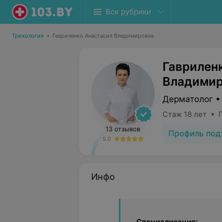
Все рубрики
Трихология
•
Гавриленко Анастасия Владимировна
Гаврилен
Владимир
Дерматолог •
Стаж 18 лет • 
13 отзывов
Профиль под
5.0
Инфо
Специализация: