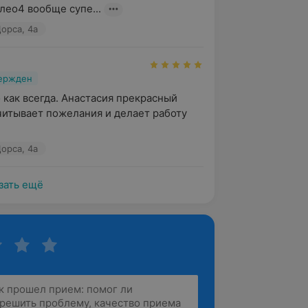
лео4 вообще супе...
орса, 4а
вержден
 как всегда. Анастасия прекрасный 
читывает пожелания и делает работу 
орса, 4а
зать ещё