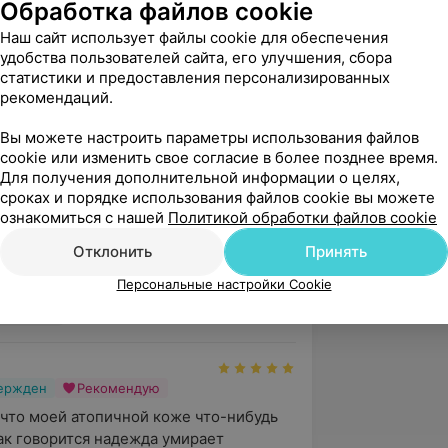
Обработка файлов cookie
ции по программе «Лазерные
Наш сайт использует файлы cookie для обеспечения
матовенерологии».
удобства пользователей сайта, его улучшения, сбора
статистики и предоставления персонализированных
рекомендаций.
5.0
KODERM, ул. Щорса, 4а
Вы можете настроить параметры использования файлов
cookie или изменить свое согласие в более позднее время.
Для получения дополнительной информации о целях,
сроках и порядке использования файлов cookie вы можете
вержден
ознакомиться с нашей
Политикой обработки файлов cookie
метологический центр! Посещение 
Отклонить
Принять
ло только положительные эмоции. 
Персональные настройки Cookie
три главные соста...
орса, 4а
вержден
Рекомендую
 что моей атопичной коже что-нибудь 
ак говорится надежда умирает 