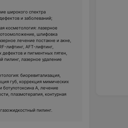
ние широкого спектра
дефектов и заболеваний;
ая косметология: лазерное
фотоомоложение, шлифовка
азерное лечение постакне и акне,
RF-лифтинг, AFT-лифтинг,
х дефектов и пигментных пятен,
й пилинг, лазерное удаление
тология: биоревитализация,
кция губ, коррекция мимических
 ботулотоксина А, лечение
сти, плазмотерапия, контурная
 газожидкостный пилинг.