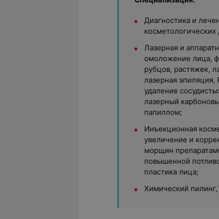
Диагностика и лече
косметологических 
Лазерная и аппаратн
омоложение лица, 
рубцов, растяжек, л
лазерная эпиляция, 
удаление сосудисты
лазерный карбоновы
папиллом;
Инъекционная косме
увеличение и корре
морщин препаратами
повышенной потливо
пластика лица;
Химический пилинг,