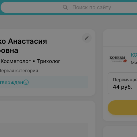
Поиск по сайту
ко Анастасия
овна
K
 Косметолог • Трихолог
Ми
Первая категория
Первичная
твержден
44 руб.