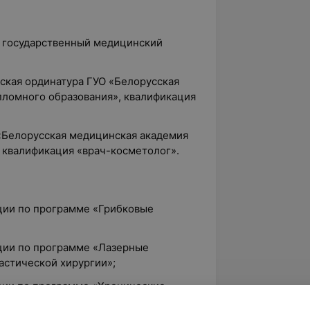
й государственный медицинский
еская ординатура ГУО «Белорусская
ломного образования», квалификация
 «Белорусская медицинская академия
 квалификация «врач-косметолог».
ции по программе «Грибковые
ции по программе «Лазерные
астической хирургии»;
ции по программе «Хронические