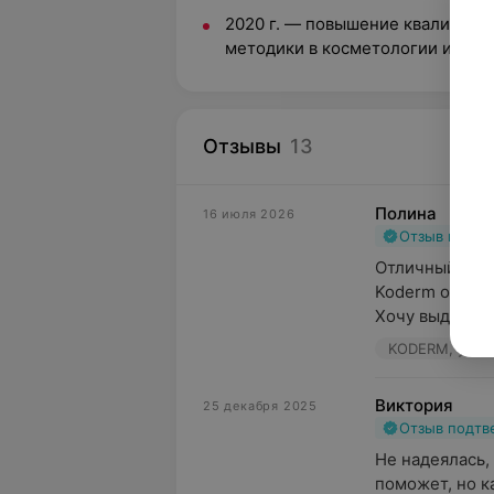
2020 г. — повышение квалифика
методики в косметологии и дер
Отзывы
13
Полина
16 июля 2026
Отзыв подт
Отличный кос
Koderm остави
Хочу выделить 
KODERM, ул. Щ
Виктория
25 декабря 2025
Отзыв подт
Не надеялась,
поможет, но к