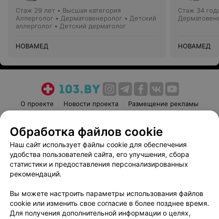
Стаж 29 лет
•
Высшая категория
Стаж 34 год
Аллерголог • Дерматовенеролог • Детский
Дерматовен
аллерголог • Детский дерматолог
НОВАМЕД
НОВАМЕД
О проекте
Новости проекта
Размещение рекламы
Медицинский маркетинг
Публичный договор
Обработка файлов cookie
Пользовательское соглашение
Способы оплаты
Наш сайт использует файлы cookie для обеспечения
Вакансии
Партнеры
удобства пользователей сайта, его улучшения, сбора
Написать руководителю 103.by
статистики и предоставления персонализированных
Написать в поддержку
рекомендаций.
Персональные настройки cookie
Вы можете настроить параметры использования файлов
Обработка персональных данных
cookie или изменить свое согласие в более позднее время.
Для получения дополнительной информации о целях,