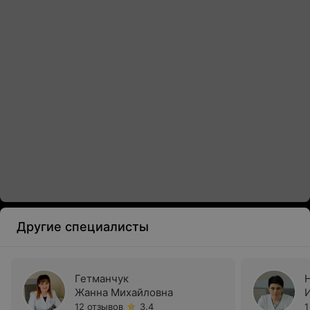
Другие специалисты
Гетманчук
Жанна Михайловна
12 отзывов
3.4
1