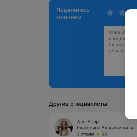
Поделитесь
мнением
Другие специалисты
Аль-Афар
Екатерина Владимировна
2 отзыва
5.0