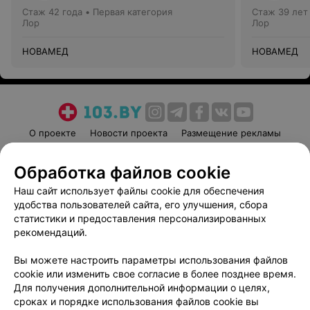
Стаж 42 года
•
Первая категория
Стаж 39 лет
Лор
Лор
НОВАМЕД
НОВАМЕД
О проекте
Новости проекта
Размещение рекламы
Медицинский маркетинг
Публичный договор
Обработка файлов cookie
Пользовательское соглашение
Способы оплаты
Наш сайт использует файлы cookie для обеспечения
Вакансии
Партнеры
удобства пользователей сайта, его улучшения, сбора
Написать руководителю 103.by
статистики и предоставления персонализированных
Написать в поддержку
рекомендаций.
Персональные настройки cookie
Вы можете настроить параметры использования файлов
Обработка персональных данных
cookie или изменить свое согласие в более позднее время.
Для получения дополнительной информации о целях,
сроках и порядке использования файлов cookie вы