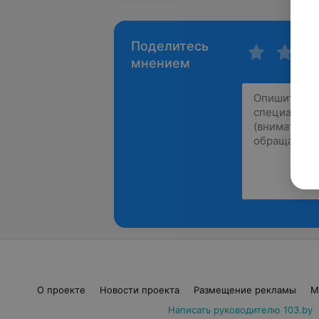
Поделитесь
мнением
О проекте
Новости проекта
Размещение рекламы
М
Написать руководителю 103.by