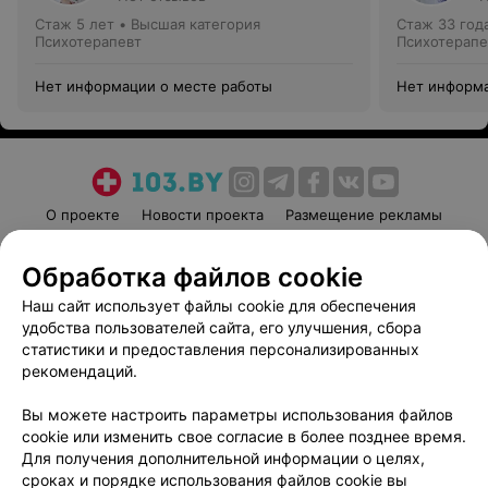
Стаж 5 лет
•
Высшая категория
Стаж 33 год
Психотерапевт
Психотерапе
Нет информации о месте работы
Нет информа
О проекте
Новости проекта
Размещение рекламы
Медицинский маркетинг
Публичный договор
Обработка файлов cookie
Пользовательское соглашение
Способы оплаты
Наш сайт использует файлы cookie для обеспечения
Вакансии
Партнеры
удобства пользователей сайта, его улучшения, сбора
Написать руководителю 103.by
статистики и предоставления персонализированных
Написать в поддержку
рекомендаций.
Персональные настройки cookie
Вы можете настроить параметры использования файлов
Обработка персональных данных
cookie или изменить свое согласие в более позднее время.
Для получения дополнительной информации о целях,
сроках и порядке использования файлов cookie вы