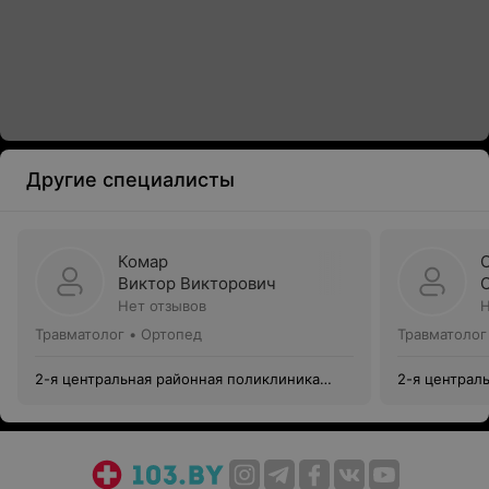
Другие специалисты
Комар
Виктор Викторович
Нет отзывов
Н
Травматолог • Ортопед
Травматолог
2-я центральная районная поликлиника
2-я централ
Фрунзенского района
Фрунзенског