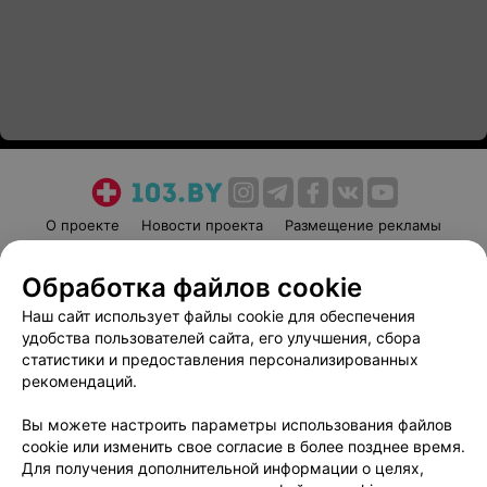
О проекте
Новости проекта
Размещение рекламы
Медицинский маркетинг
Публичный договор
Обработка файлов cookie
Пользовательское соглашение
Способы оплаты
Наш сайт использует файлы cookie для обеспечения
Вакансии
Партнеры
удобства пользователей сайта, его улучшения, сбора
Написать руководителю 103.by
статистики и предоставления персонализированных
Написать в поддержку
рекомендаций.
Персональные настройки cookie
Вы можете настроить параметры использования файлов
Обработка персональных данных
cookie или изменить свое согласие в более позднее время.
Для получения дополнительной информации о целях,