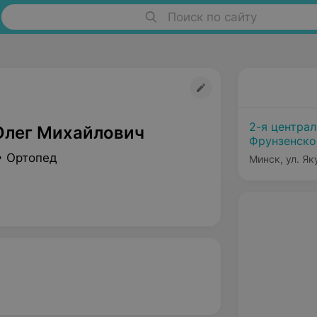
Поиск по сайту
2-я центра
Олег Михайлович
Фрунзенско
• Ортопед
Минск, ул. Як