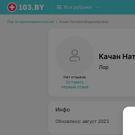
Все рубрики
Лор (оториноларингология)
•
Качан Наталия Владимировна
Качан На
Лор
Нет отзывов
Оставить
первый отзыв
Инфо
Обновлено: август 2023