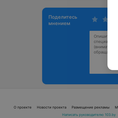
Поделитесь
мнением
О проекте
Новости проекта
Размещение рекламы
М
Написать руководителю 103.by