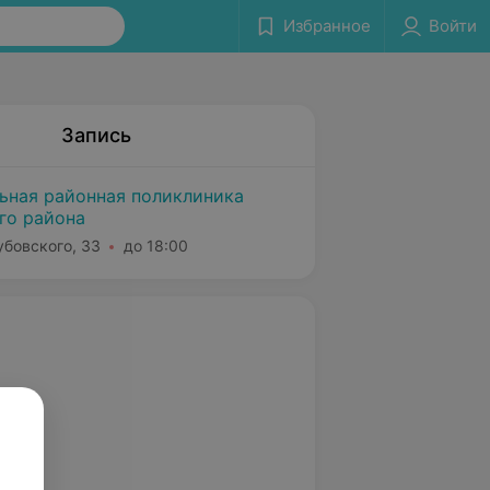
Избранное
Войти
Запись
льная районная поликлиника
го района
убовского, 33
до 18:00