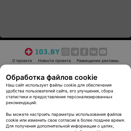
О проекте
Новости проекта
Размещение рекламы
Медицинский маркетинг
Публичный договор
Обработка файлов cookie
Пользовательское соглашение
Способы оплаты
Наш сайт использует файлы cookie для обеспечения
Вакансии
Партнеры
удобства пользователей сайта, его улучшения, сбора
Написать руководителю 103.by
статистики и предоставления персонализированных
Написать в поддержку
рекомендаций.
Персональные настройки cookie
Вы можете настроить параметры использования файлов
Обработка персональных данных
cookie или изменить свое согласие в более позднее время.
Для получения дополнительной информации о целях,