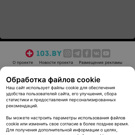
О проекте
Новости проекта
Размещение рекламы
Медицинский маркетинг
Публичный договор
Обработка файлов cookie
Пользовательское соглашение
Способы оплаты
Наш сайт использует файлы cookie для обеспечения
Вакансии
Партнеры
удобства пользователей сайта, его улучшения, сбора
Написать руководителю 103.by
статистики и предоставления персонализированных
Написать в поддержку
рекомендаций.
Персональные настройки cookie
Вы можете настроить параметры использования файлов
Обработка персональных данных
cookie или изменить свое согласие в более позднее время.
Для получения дополнительной информации о целях,