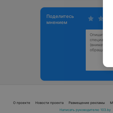
Поделитесь
мнением
О проекте
Новости проекта
Размещение рекламы
М
Написать руководителю 103.by