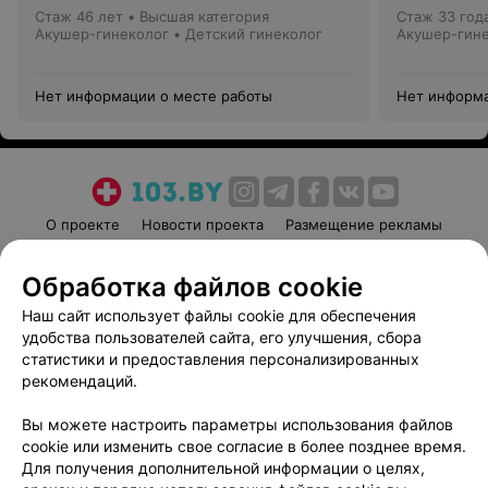
Стаж 46 лет
•
Высшая категория
Стаж 33 год
Акушер-гинеколог • Детский гинеколог
Акушер-гин
Нет информации о месте работы
Нет информа
О проекте
Новости проекта
Размещение рекламы
Медицинский маркетинг
Публичный договор
Обработка файлов cookie
Пользовательское соглашение
Способы оплаты
Наш сайт использует файлы cookie для обеспечения
Вакансии
Партнеры
удобства пользователей сайта, его улучшения, сбора
Написать руководителю 103.by
статистики и предоставления персонализированных
Написать в поддержку
рекомендаций.
Персональные настройки cookie
Вы можете настроить параметры использования файлов
Обработка персональных данных
cookie или изменить свое согласие в более позднее время.
Для получения дополнительной информации о целях,