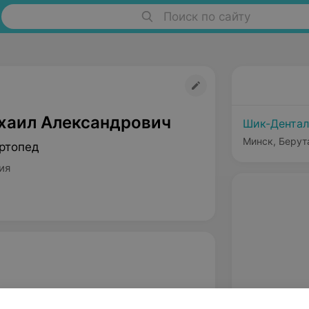
Поиск по сайту
хаил Александрович
Шик-Дентал
Минск, Берут
ртопед
ия