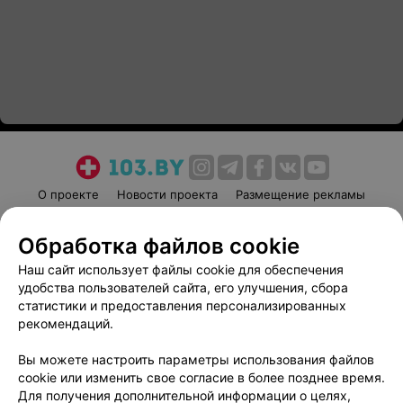
О проекте
Новости проекта
Размещение рекламы
Медицинский маркетинг
Публичный договор
Обработка файлов cookie
Пользовательское соглашение
Способы оплаты
Наш сайт использует файлы cookie для обеспечения
Вакансии
Партнеры
удобства пользователей сайта, его улучшения, сбора
Написать руководителю 103.by
статистики и предоставления персонализированных
Написать в поддержку
рекомендаций.
Персональные настройки cookie
Вы можете настроить параметры использования файлов
Обработка персональных данных
cookie или изменить свое согласие в более позднее время.
Для получения дополнительной информации о целях,