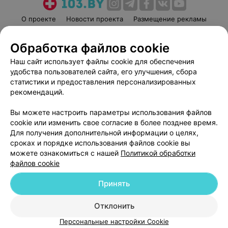
О проекте
Новости проекта
Размещение рекламы
Медицинский маркетинг
Публичный договор
Обработка файлов cookie
Пользовательское соглашение
Способы оплаты
Наш сайт использует файлы cookie для обеспечения
Вакансии
Партнеры
удобства пользователей сайта, его улучшения, сбора
Написать руководителю 103.by
статистики и предоставления персонализированных
Написать в поддержку
рекомендаций.
Персональные настройки cookie
Вы можете настроить параметры использования файлов
Обработка персональных данных
cookie или изменить свое согласие в более позднее время.
Для получения дополнительной информации о целях,
сроках и порядке использования файлов cookie вы
можете ознакомиться с нашей
Политикой обработки
файлов cookie
Принять
© 2026 ООО «Артокс Лаб», УНП 191700409
| 220012, Республика Беларусь,
г. Минск, улица Толбухина, 2, пом. 16 | help@103.by
Отклонить
Служба поддержки
+375 291212755
Персональные настройки Cookie