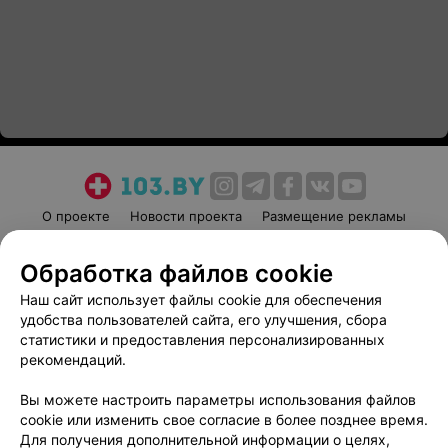
О проекте
Новости проекта
Размещение рекламы
Медицинский маркетинг
Публичный договор
Обработка файлов cookie
Пользовательское соглашение
Способы оплаты
Наш сайт использует файлы cookie для обеспечения
Вакансии
Партнеры
удобства пользователей сайта, его улучшения, сбора
Написать руководителю 103.by
статистики и предоставления персонализированных
Написать в поддержку
рекомендаций.
Персональные настройки cookie
Вы можете настроить параметры использования файлов
Обработка персональных данных
cookie или изменить свое согласие в более позднее время.
Для получения дополнительной информации о целях,