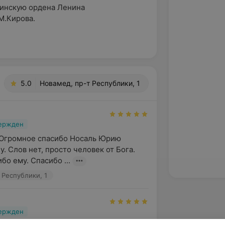
цинскую ордена Ленина
М.Кирова.
5.0
Новамед, пр-т Республики, 1
вержден
 Огромное спасибо Носаль Юрию 
 Слов нет, просто человек от Бога. 
бо ему. Спасибо ...
 Республики, 1
вержден