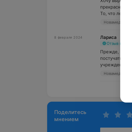
Хочу выразить
прекрасную ра
То, что лечила
Новамед, пр-т
Лариса
8 февраля 2024
Отзыв подт
Прежде, чем п
постучаться н
учреждений. К
Новамед, пр-т
Пока
Поделитесь
мнением