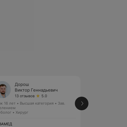
Дорош
Ищук
Виктор Геннадьевич
Алекс
13 отзывов
5.0
3 отзы
ж 16 лет
•
Высшая категория
•
Зав.
Стаж 28 лет
•
Пер
елением
медицинских наук
болог • Хирург
Флеболог • Хирург
ВАМЕД
НОВАМЕД