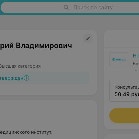
Поиск по сайту
рий Владимирович
Н
Бр
Высшая категория
твержден
Консульта
50,49 ру
квалифика
медицинского институт.