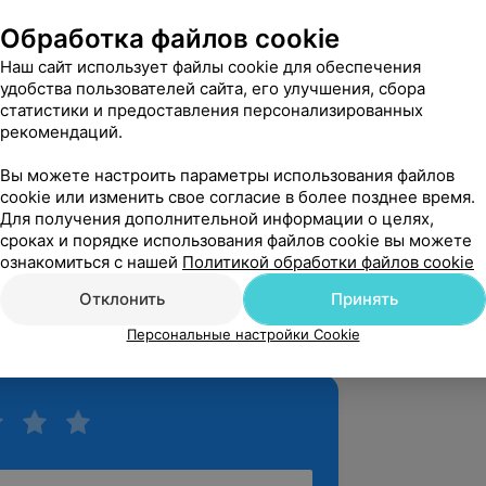
 огромную благодарность за 
боту и профессионализм, Носаль Ю. В. 
Обработка файлов cookie
 почти год, проф...
Наш сайт использует файлы cookie для обеспечения
 Республики, 1
удобства пользователей сайта, его улучшения, сбора
статистики и предоставления персонализированных
рекомендаций.
вержден
Рекомендую
Вы можете настроить параметры использования файлов
опасть в Новамед, мне пришлось 
cookie или изменить свое согласие в более позднее время.
е в одну дверь медицинских 
Для получения дополнительной информации о целях,
валифицированной мед.по...
сроках и порядке использования файлов cookie вы можете
ознакомиться с нашей
Политикой обработки файлов cookie
 Республики, 1
Отклонить
Принять
зать ещё
Персональные настройки Cookie