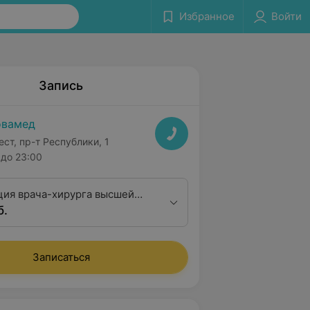
Избранное
Войти
Запись
овамед
ест, пр-т Республики, 1
до 23:00
ция врача-хирурга высшей
б.
ционной категории
Записаться