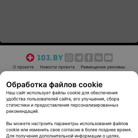
О проекте
Новости проекта
Размещение рекламы
Медицинский маркетинг
Публичный договор
Обработка файлов cookie
Пользовательское соглашение
Способы оплаты
Наш сайт использует файлы cookie для обеспечения
Вакансии
Партнеры
удобства пользователей сайта, его улучшения, сбора
Написать руководителю 103.by
статистики и предоставления персонализированных
Написать в поддержку
рекомендаций.
Персональные настройки cookie
Вы можете настроить параметры использования файлов
Обработка персональных данных
cookie или изменить свое согласие в более позднее время.
Для получения дополнительной информации о целях,