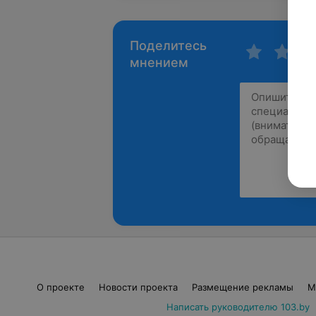
Поделитесь
мнением
О проекте
Новости проекта
Размещение рекламы
М
Написать руководителю 103.by