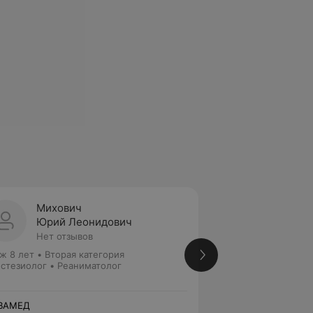
Михович
Кацер
Юрий Леонидович
Данил
Нет отзывов
Нет от
ж 8 лет
•
Вторая категория
Стаж 5 лет
•
Втора
стезиолог • Реаниматолог
Реаниматолог • А
ВАМЕД
НОВАМЕД