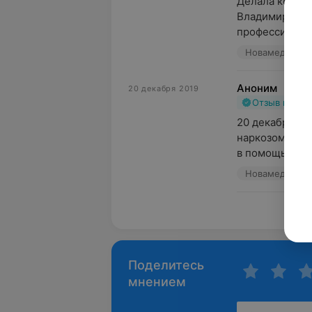
Делала колоно
Владимировича
профессионализ
Новамед, пр-т
Аноним
20 декабря 2019
Отзыв подт
20 декабря де
наркозом. Дел
в помощь мед.
Новамед, пр-т
Пока
Поделитесь
мнением