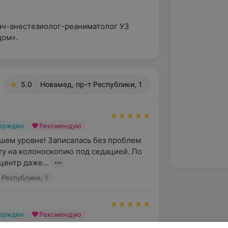
рач-анестезиолог-реаниматолог УЗ
дом».
5.0
Новамед, пр-т Республики, 1
вержден
Рекомендую
шем уровне! Записалась без проблем 
ту на колоноскопию под седацией. По 
центр даже...
 Республики, 1
вержден
Рекомендую