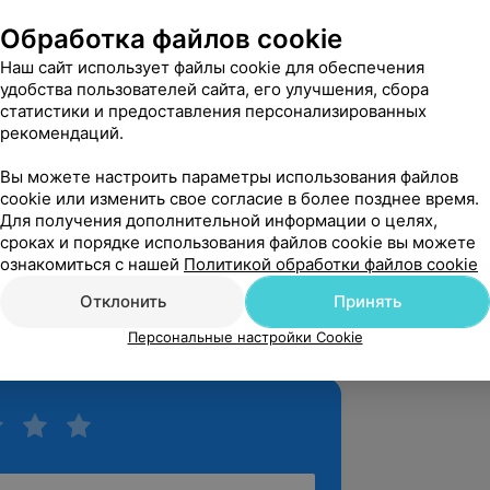
скопию под наркозом у  Артысюк Игоря 
. Очень благодарна за 
Обработка файлов cookie
м, а также за очень к...
Наш сайт использует файлы cookie для обеспечения
 Республики, 1
удобства пользователей сайта, его улучшения, сбора
статистики и предоставления персонализированных
рекомендаций.
вержден
Рекомендую
Вы можете настроить параметры использования файлов
лала в этом центре колоноскопию под 
cookie или изменить свое согласие в более позднее время.
ал опытный эндоскопист Артысюк, ему 
Для получения дополнительной информации о целях,
сестра Ол...
сроках и порядке использования файлов cookie вы можете
ознакомиться с нашей
Политикой обработки файлов cookie
 Республики, 1
Отклонить
Принять
зать ещё
Персональные настройки Cookie