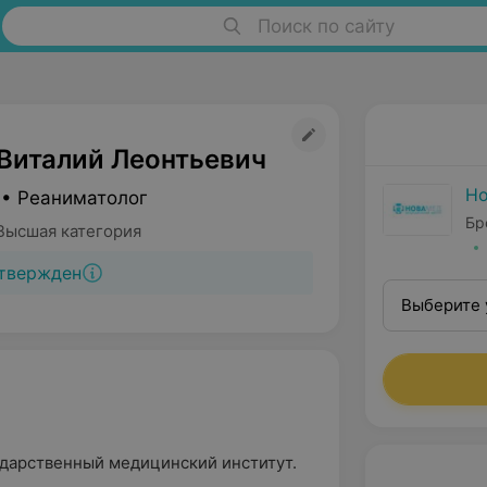
Поиск по сайту
Виталий Леонтьевич
Н
 • Реаниматолог
Бр
Высшая категория
твержден
Выберите 
сударственный медицинский институт.