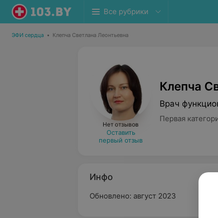
Все рубрики
ЭФИ сердца
•
Клепча Светлана Леонтьевна
Клепча С
Врач функцио
Первая категор
Нет отзывов
Оставить
первый отзыв
Инфо
Обновлено: август 2023