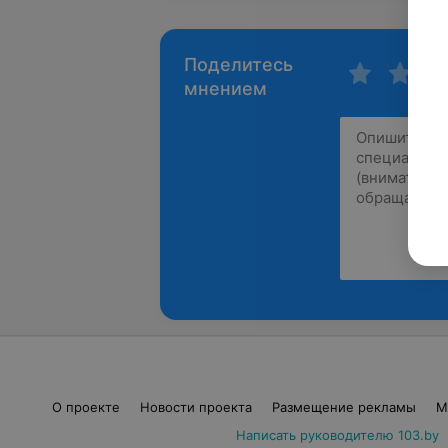
Поделитесь
мнением
О проекте
Новости проекта
Размещение рекламы
М
Написать руководителю 103.by