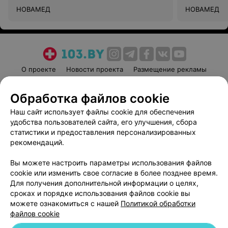
НОВАМЕД
НОВАМЕД
О проекте
Новости проекта
Размещение рекламы
Медицинский маркетинг
Публичный договор
Обработка файлов cookie
Пользовательское соглашение
Способы оплаты
Наш сайт использует файлы cookie для обеспечения
Вакансии
Партнеры
удобства пользователей сайта, его улучшения, сбора
Написать руководителю 103.by
статистики и предоставления персонализированных
Написать в поддержку
рекомендаций.
Персональные настройки cookie
Вы можете настроить параметры использования файлов
Обработка персональных данных
cookie или изменить свое согласие в более позднее время.
Для получения дополнительной информации о целях,
сроках и порядке использования файлов cookie вы
можете ознакомиться с нашей
Политикой обработки
файлов cookie