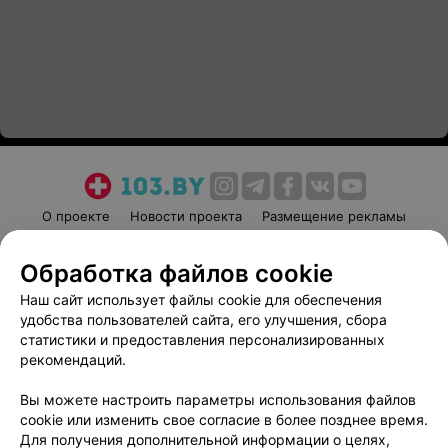
О проекте
Новости проекта
Размещение рекламы
Медицинский маркетинг
Публичный договор
Обработка файлов cookie
Пользовательское соглашение
Способы оплаты
Наш сайт использует файлы cookie для обеспечения
Вакансии
Партнеры
удобства пользователей сайта, его улучшения, сбора
Написать руководителю 103.by
статистики и предоставления персонализированных
Написать в поддержку
рекомендаций.
Персональные настройки cookie
Вы можете настроить параметры использования файлов
Обработка персональных данных
cookie или изменить свое согласие в более позднее время.
Для получения дополнительной информации о целях,