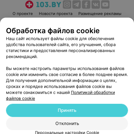
О проекте
Новости проекта
Размещение рекламы
Медицинский маркетинг
Публичный договор
Обработка файлов cookie
Пользовательское соглашение
Способы оплаты
Наш сайт использует файлы cookie для обеспечения
Вакансии
Партнеры
удобства пользователей сайта, его улучшения, сбора
Написать руководителю 103.by
статистики и предоставления персонализированных
Написать в поддержку
рекомендаций.
Персональные настройки cookie
Вы можете настроить параметры использования файлов
Обработка персональных данных
cookie или изменить свое согласие в более позднее время.
Для получения дополнительной информации о целях,
сроках и порядке использования файлов cookie вы
можете ознакомиться с нашей
Политикой обработки
файлов cookie
Принять
© 2026 ООО «Артокс Лаб», УНП 191700409
| 220012, Республика Беларусь,
г. Минск, улица Толбухина, 2, пом. 16 | help@103.by
Отклонить
Служба поддержки
+375 291212755
Персональные настройки Cookie