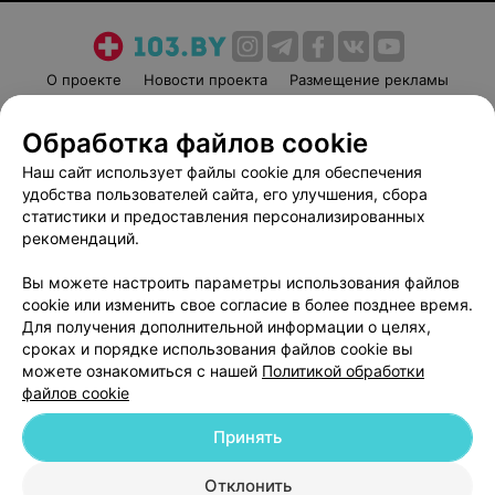
О проекте
Новости проекта
Размещение рекламы
Медицинский маркетинг
Публичный договор
Обработка файлов cookie
Пользовательское соглашение
Способы оплаты
Наш сайт использует файлы cookie для обеспечения
Вакансии
Партнеры
удобства пользователей сайта, его улучшения, сбора
Написать руководителю 103.by
статистики и предоставления персонализированных
Написать в поддержку
рекомендаций.
Персональные настройки cookie
Вы можете настроить параметры использования файлов
Обработка персональных данных
cookie или изменить свое согласие в более позднее время.
Для получения дополнительной информации о целях,
сроках и порядке использования файлов cookie вы
можете ознакомиться с нашей
Политикой обработки
файлов cookie
Принять
© 2026 ООО «Артокс Лаб», УНП 191700409
| 220012, Республика Беларусь,
г. Минск, улица Толбухина, 2, пом. 16 | help@103.by
Отклонить