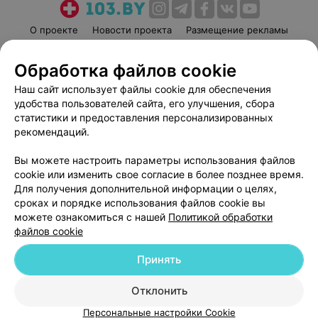
О проекте
Новости проекта
Размещение рекламы
Медицинский маркетинг
Публичный договор
Обработка файлов cookie
Пользовательское соглашение
Способы оплаты
Наш сайт использует файлы cookie для обеспечения
Вакансии
Партнеры
удобства пользователей сайта, его улучшения, сбора
Написать руководителю 103.by
статистики и предоставления персонализированных
Написать в поддержку
рекомендаций.
Персональные настройки cookie
Вы можете настроить параметры использования файлов
Обработка персональных данных
cookie или изменить свое согласие в более позднее время.
Для получения дополнительной информации о целях,
сроках и порядке использования файлов cookie вы
можете ознакомиться с нашей
Политикой обработки
файлов cookie
Принять
© 2026 ООО «Артокс Лаб», УНП 191700409
| 220012, Республика Беларусь,
г. Минск, улица Толбухина, 2, пом. 16 | help@103.by
Отклонить
Служба поддержки
+375 291212755
Персональные настройки Cookie