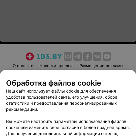
О проекте
Новости проекта
Размещение рекламы
Медицинский маркетинг
Публичный договор
Обработка файлов cookie
Пользовательское соглашение
Способы оплаты
Наш сайт использует файлы cookie для обеспечения
Вакансии
Партнеры
удобства пользователей сайта, его улучшения, сбора
Написать руководителю 103.by
статистики и предоставления персонализированных
Написать в поддержку
рекомендаций.
Персональные настройки cookie
Вы можете настроить параметры использования файлов
Обработка персональных данных
cookie или изменить свое согласие в более позднее время.
Для получения дополнительной информации о целях,