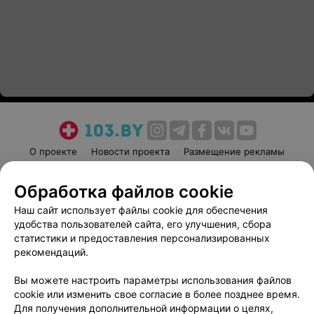
О проекте
Новости проекта
Размещение рекламы
Медицинский маркетинг
Публичный договор
Обработка файлов cookie
Пользовательское соглашение
Способы оплаты
Наш сайт использует файлы cookie для обеспечения
Вакансии
Партнеры
удобства пользователей сайта, его улучшения, сбора
Написать руководителю 103.by
статистики и предоставления персонализированных
Написать в поддержку
рекомендаций.
Персональные настройки cookie
Вы можете настроить параметры использования файлов
Обработка персональных данных
cookie или изменить свое согласие в более позднее время.
Для получения дополнительной информации о целях,