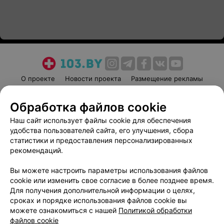
О проекте
Новости проекта
Размещение рекламы
Медицинский маркетинг
Публичный договор
Обработка файлов cookie
Пользовательское соглашение
Способы оплаты
Наш сайт использует файлы cookie для обеспечения
Вакансии
Партнеры
удобства пользователей сайта, его улучшения, сбора
Написать руководителю 103.by
статистики и предоставления персонализированных
Написать в поддержку
рекомендаций.
Персональные настройки cookie
Вы можете настроить параметры использования файлов
Обработка персональных данных
cookie или изменить свое согласие в более позднее время.
Для получения дополнительной информации о целях,
сроках и порядке использования файлов cookie вы
можете ознакомиться с нашей
Политикой обработки
файлов cookie