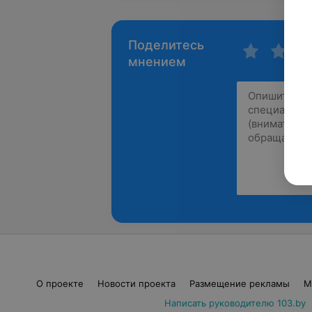
Поделитесь
мнением
О проекте
Новости проекта
Размещение рекламы
М
Написать руководителю 103.by