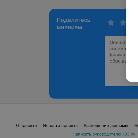
Поделитесь
мнением
О проекте
Новости проекта
Размещение рекламы
М
Написать руководителю 103.by