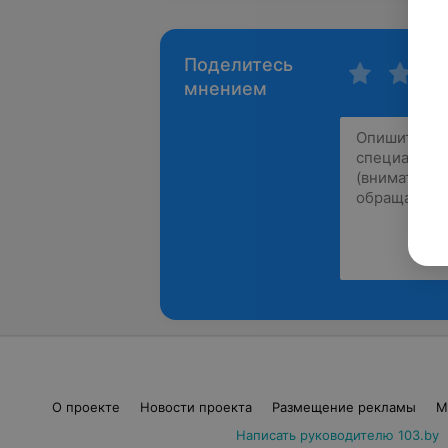
Поделитесь
мнением
О проекте
Новости проекта
Размещение рекламы
М
Написать руководителю 103.by