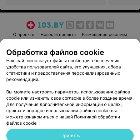
О проекте
Новости проекта
Размещение рекламы
Медицинский маркетинг
Публичный договор
Обработка файлов cookie
Пользовательское соглашение
Способы оплаты
Наш сайт использует файлы cookie для обеспечения
Вакансии
Партнеры
удобства пользователей сайта, его улучшения, сбора
Написать руководителю 103.by
статистики и предоставления персонализированных
Написать в поддержку
рекомендаций.
Персональные настройки cookie
Вы можете настроить параметры использования файлов
Обработка персональных данных
cookie или изменить свое согласие в более позднее время.
Для получения дополнительной информации о целях,
сроках и порядке использования файлов cookie вы
можете ознакомиться с нашей
Политикой обработки
файлов cookie
Принять
© 2026 ООО «Артокс Лаб», УНП 191700409
| 220012, Республика Беларусь,