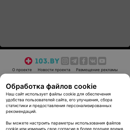
О проекте
Новости проекта
Размещение рекламы
Медицинский маркетинг
Публичный договор
Обработка файлов cookie
Пользовательское соглашение
Способы оплаты
Наш сайт использует файлы cookie для обеспечения
Вакансии
Партнеры
удобства пользователей сайта, его улучшения, сбора
Написать руководителю 103.by
статистики и предоставления персонализированных
Написать в поддержку
рекомендаций.
Персональные настройки cookie
Вы можете настроить параметры использования файлов
Обработка персональных данных
cookie или изменить свое согласие в более позднее время.