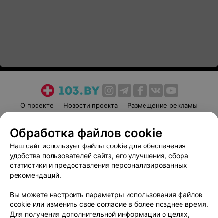
О проекте
Новости проекта
Размещение рекламы
Медицинский маркетинг
Публичный договор
Обработка файлов cookie
Пользовательское соглашение
Способы оплаты
Наш сайт использует файлы cookie для обеспечения
Вакансии
Партнеры
удобства пользователей сайта, его улучшения, сбора
Написать руководителю 103.by
статистики и предоставления персонализированных
Написать в поддержку
рекомендаций.
Персональные настройки cookie
Вы можете настроить параметры использования файлов
Обработка персональных данных
cookie или изменить свое согласие в более позднее время.
Для получения дополнительной информации о целях,