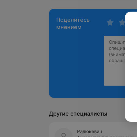
Поделитесь
мнением
Другие специалисты
Радюкевич