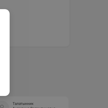
Талатынник
Ярош