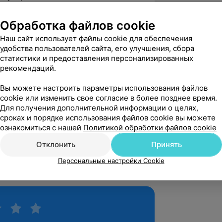
ных работ, 2 монографий; 6 учебных
Обработка файлов cookie
лизаторских предложений.
Наш сайт использует файлы cookie для обеспечения
о-дилятационный метод при лечении
удобства пользователей сайта, его улучшения, сбора
стенозов гортани».
статистики и предоставления персонализированных
рекомендаций.
Вы можете настроить параметры использования файлов
5.0
Профессор, пр. Дзержинского, 93
cookie или изменить свое согласие в более позднее время.
Для получения дополнительной информации о целях,
сроках и порядке использования файлов cookie вы можете
ознакомиться с нашей
Политикой обработки файлов cookie
вержден
Рекомендую
Отклонить
Принять
ларуси!!!
Персональные настройки Cookie
. Дзержинского, 93