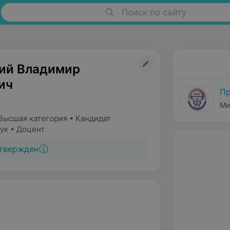
Поиск по сайту
ий Владимир
ич
Пр
Ми
Высшая категория • Кандидат
ук • Доцент
твержден