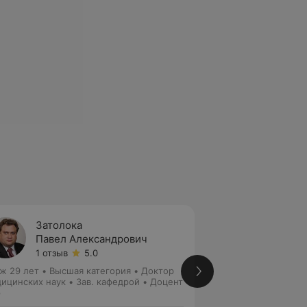
Затолока
Родио
Павел Александрович
Ольга
1 отзыв
5.0
Нет от
ж 29 лет
•
Высшая категория
•
Доктор
Стаж 30 лет
•
Выс
ицинских наук • Зав. кафедрой • Доцент
Кандидат медицин
р
Лор