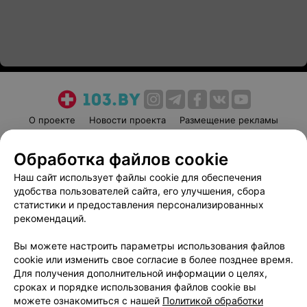
О проекте
Новости проекта
Размещение рекламы
Медицинский маркетинг
Публичный договор
Обработка файлов cookie
Пользовательское соглашение
Способы оплаты
Наш сайт использует файлы cookie для обеспечения
Вакансии
Партнеры
удобства пользователей сайта, его улучшения, сбора
Написать руководителю 103.by
статистики и предоставления персонализированных
Написать в поддержку
рекомендаций.
Персональные настройки cookie
Вы можете настроить параметры использования файлов
Обработка персональных данных
cookie или изменить свое согласие в более позднее время.
Для получения дополнительной информации о целях,
сроках и порядке использования файлов cookie вы
можете ознакомиться с нашей
Политикой обработки