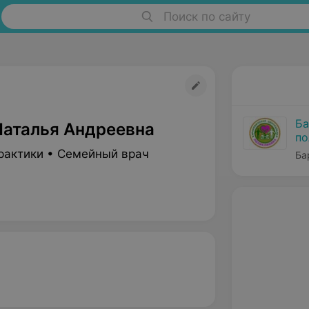
Поиск по сайту
Ба
Наталья Андреевна
по
рактики • Семейный врач
Ба