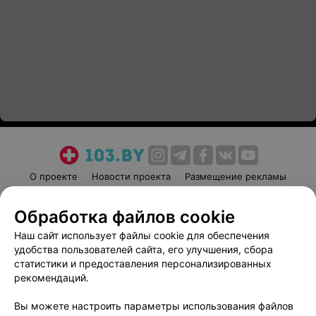
О проекте
Новости проекта
Размещение рекламы
Медицинский маркетинг
Публичный договор
Обработка файлов cookie
Пользовательское соглашение
Способы оплаты
Наш сайт использует файлы cookie для обеспечения
Вакансии
Партнеры
удобства пользователей сайта, его улучшения, сбора
Написать руководителю 103.by
статистики и предоставления персонализированных
Написать в поддержку
рекомендаций.
Персональные настройки cookie
Вы можете настроить параметры использования файлов
Обработка персональных данных