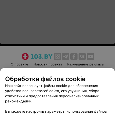
О проекте
Новости проекта
Размещение рекламы
Медицинский маркетинг
Публичный договор
Обработка файлов cookie
Пользовательское соглашение
Способы оплаты
Наш сайт использует файлы cookie для обеспечения
Вакансии
Партнеры
удобства пользователей сайта, его улучшения, сбора
Написать руководителю 103.by
статистики и предоставления персонализированных
Написать в поддержку
рекомендаций.
Персональные настройки cookie
Вы можете настроить параметры использования файлов
Обработка персональных данных