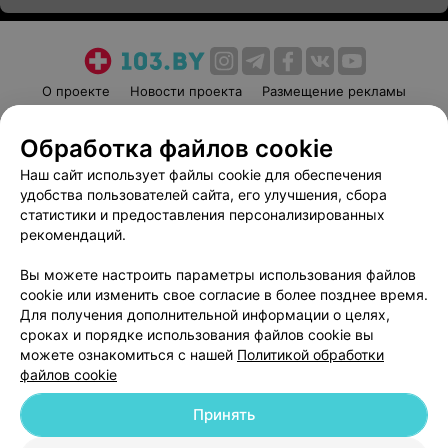
О проекте
Новости проекта
Размещение рекламы
Медицинский маркетинг
Публичный договор
Обработка файлов cookie
Пользовательское соглашение
Способы оплаты
Наш сайт использует файлы cookie для обеспечения
Вакансии
Партнеры
удобства пользователей сайта, его улучшения, сбора
Написать руководителю 103.by
статистики и предоставления персонализированных
Написать в поддержку
рекомендаций.
Персональные настройки cookie
Вы можете настроить параметры использования файлов
Обработка персональных данных
cookie или изменить свое согласие в более позднее время.
Для получения дополнительной информации о целях,
сроках и порядке использования файлов cookie вы
можете ознакомиться с нашей
Политикой обработки
файлов cookie
Принять
© 2026 ООО «Артокс Лаб», УНП 191700409
| 220012, Республика Беларусь,
г. Минск, улица Толбухина, 2, пом. 16 | help@103.by