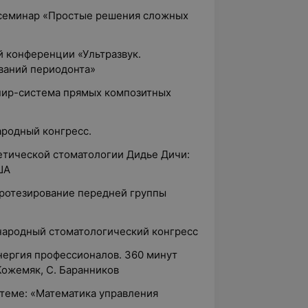
 семинар «Простые решения сложных
ой конференции «Ультразвук.
ваний периодонта»
онир-система прямых композитных
ародный конгресс.
стетической стоматологии Дидье Дичи:
ША
протезирование передней группы
ународный стоматологический конгресс
инергия профессионалов. 360 минут
Кожемяк, С. Баранников
 теме: «Математика управления