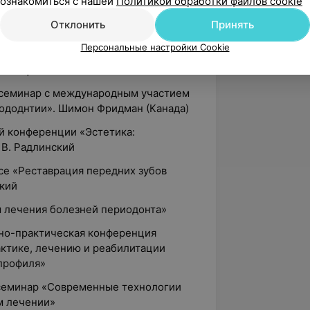
научно-практическая конференция по
ознакомиться с нашей
Политикой обработки файлов cookie
качества лечения стоматологических
Отклонить
Принять
современных технологий и
Персональные настройки Cookie
вета зуба»
 семинар с международным участием
ододнтии». Шимон Фридман (Канада)
ой конференции «Эстетика:
 В. Радлинский
ссе «Реставрация передних зубов
ский
 лечения болезней периодонта»
чно-практическая конференция
ктике, лечению и реабилитации
профиля»
 семинар «Современные технологии
м лечении»