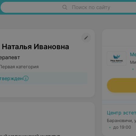
Поиск по сайту
 Наталья Ивановна
М
ерапевт
Ми
Первая категория
твержден
Центр эсте
Барановичи, 
до 19:00