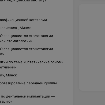
нный медицинский институт
валификационной категории
 лечения», Минск
ОО специалистов стоматологии
кой стоматологии»
ОО специалистов стоматологии
ии»
нятий по теме «Эстетические основы
Ветчинкин
ии», Минск
протезирование передней группы
я по дентальной имплантации —
нтацию»