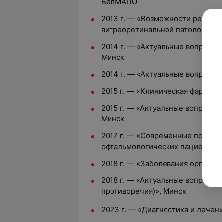
БелМАПО
2013 г. — «Возможности реабил
витреоретинальной патологией»
2014 г. — «Актуальные вопросы 
Минск
2014 г. — «Актуальные вопросы
2015 г. — «Клиническая фармак
2015 г. — «Актуальные вопросы 
Минск
2017 г. — «Современные подход
офтальмологических пациентов
2018 г. — «Заболевания органов
2018 г. — «Актуальные вопросы 
противоречия)», Минск
2023 г. — «Диагностика и лечен