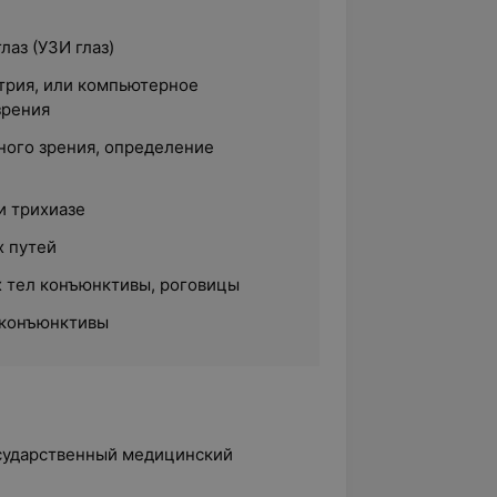
лаз (УЗИ глаз)
трия, или компьютерное
зрения
ного зрения, определение
и трихиазе
 путей
 тел конъюнктивы, роговицы
 конъюнктивы
осударственный медицинский