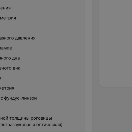
рения
ометрия
азного давления
лампе
зного дна
зного дна
я
метрия
 с фундус-линзой
ьной толщины роговицы
льтразвуковая и оптическая)