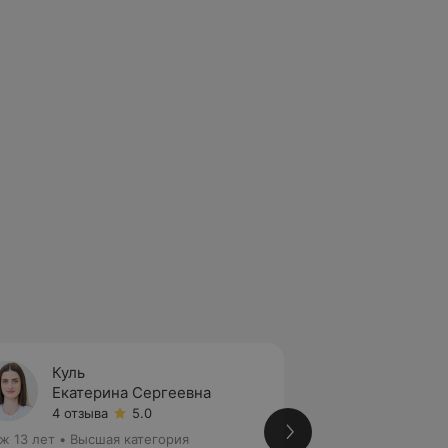
Куль
Ишанг
Екатерина Сергеевна
Юлия 
4 отзыва
5.0
Нет от
ж 13 лет
•
Высшая категория
Стаж 20 лет
•
Пер