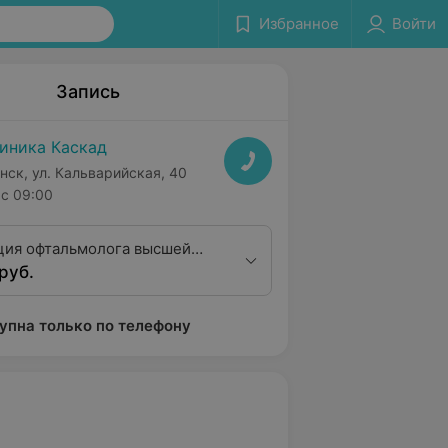
Избранное
Войти
Запись
иника Каскад
нск, ул. Кальварийская, 40
с 09:00
ция офтальмолога высшей
руб.
ционной категории
упна только по телефону