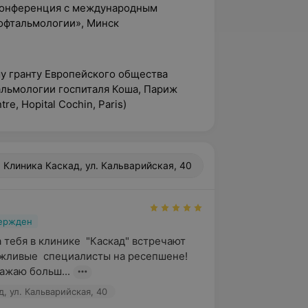
 конференция с международным
офтальмологии», Минск
у гранту Европейского общества
альмологии госпиталя Коша, Париж
tre, Hopital Cochin, Paris)
Клиника Каскад, ул. Кальварийская, 40
вержден
 тебя в клинике  "Каскад" встречают 
жливые  специалисты на ресепшене!

ажаю больш...
, ул. Кальварийская, 40