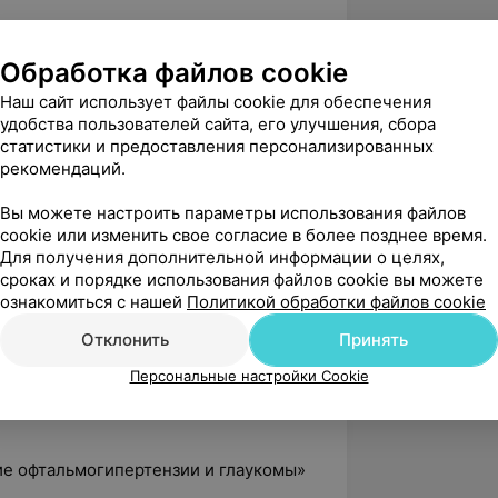
итации пациентов с
, Минск
Обработка файлов cookie
Наш сайт использует файлы cookie для обеспечения
диагностики и лечения глаукомы»,
удобства пользователей сайта, его улучшения, сбора
статистики и предоставления персонализированных
 офтальмологии», Минск
рекомендаций.
ология», БелМАПО
Вы можете настроить параметры использования файлов
cookie или изменить свое согласие в более позднее время.
диагностики и лечения глаукомы»,
Для получения дополнительной информации о целях,
сроках и порядке использования файлов cookie вы можете
ознакомиться с нашей
Политикой обработки файлов cookie
ы в диагностике и лазерном лечении
», БелМАПО
Отклонить
Принять
 зрения у детей», БелМАПО
Персональные настройки Cookie
офтальмологии (реальность, мифы и
ие офтальмогипертензии и глаукомы»