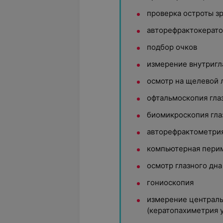
проверка остроты з
авторефрактокерат
подбор очков
измерение внутригл
осмотр на щелевой 
офтальмоскопия гла
биомикроскопия гла
авторефрактометри
компьютерная пери
осмотр глазного дна
гониоскопия
измерение централ
(кератопахиметрия у