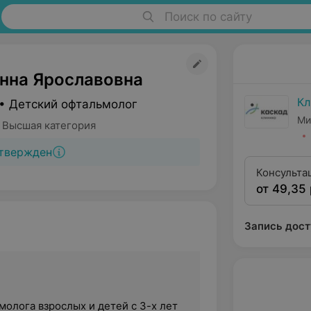
Поиск по сайту
нна Ярославовна
Кл
• Детский офтальмолог
Ми
 Высшая категория
твержден
Консульта
от 49,35 
квалифика
Запись дост
олога взрослых и детей с 3-х лет