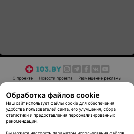
О проекте
Новости проекта
Размещение рекламы
Медицинский маркетинг
Публичный договор
Обработка файлов cookie
Пользовательское соглашение
Способы оплаты
Наш сайт использует файлы cookie для обеспечения
Вакансии
Партнеры
удобства пользователей сайта, его улучшения, сбора
Написать руководителю 103.by
статистики и предоставления персонализированных
Написать в поддержку
рекомендаций.
Персональные настройки cookie
Вы можете настроить параметры использования файлов