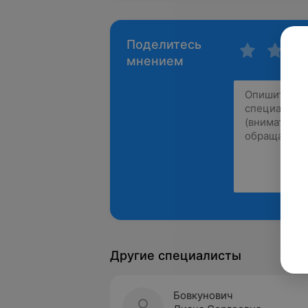
Поделитесь
мнением
Другие специалисты
Бовкунович