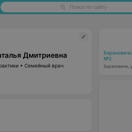
Поиск по сайту
Барановичс
аталья Дмитриевна
№2
рактики • Семейный врач
Барановичи, у