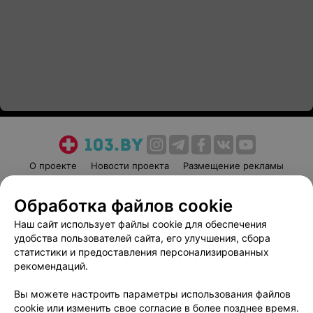
О проекте
Новости проекта
Размещение рекламы
Медицинский маркетинг
Публичный договор
Обработка файлов cookie
Пользовательское соглашение
Способы оплаты
Наш сайт использует файлы cookie для обеспечения
Вакансии
Партнеры
удобства пользователей сайта, его улучшения, сбора
Написать руководителю 103.by
статистики и предоставления персонализированных
Написать в поддержку
рекомендаций.
Персональные настройки cookie
Вы можете настроить параметры использования файлов
Обработка персональных данных
cookie или изменить свое согласие в более позднее время.